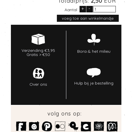
Totaalprijs:
2,50
EUR
+
-
Aantal
Verzending €3,95
Bora & het milieu
Gratis > €50
Hulp bij je bestelling
Over ons
volg ons op: