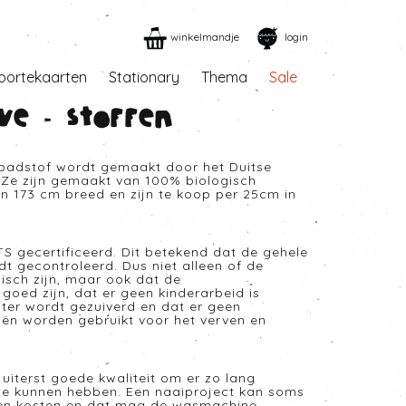
winkelmandje
login
oortekaarten
Stationary
Thema
Sale
ve - Stoffen
 badstof wordt gemaakt door het Duitse
. Ze zijn gemaakt van 100% biologisch
jn 173 cm breed en zijn te koop per 25cm in
TS gecertificeerd. Dit betekend dat de gehele
t gecontroleerd. Dus niet alleen of de
isch zijn, maar ook dat de
oed zijn, dat er geen kinderarbeid is
ater wordt gezuiverd en dat er geen
iën worden gebruikt voor het verven en
 uiterst goede kwaliteit om er zo lang
 te kunnen hebben. Een naaiproject kan soms
nen kosten en dat mag de wasmachine