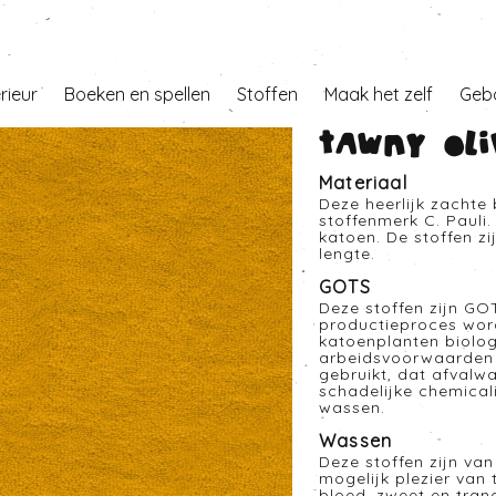
erieur
Boeken en spellen
Stoffen
Maak het zelf
Geb
Tawny oli
Materiaal
Deze heerlijk zachte
stoffenmerk C. Pauli
katoen. De stoffen zi
lengte.
GOTS
Deze stoffen zijn GO
productieproces word
katoenplanten biolog
arbeidsvoorwaarden g
gebruikt, dat afvalw
schadelijke chemical
wassen.
Wassen
Deze stoffen zijn van
mogelijk plezier van
bloed, zweet en tra