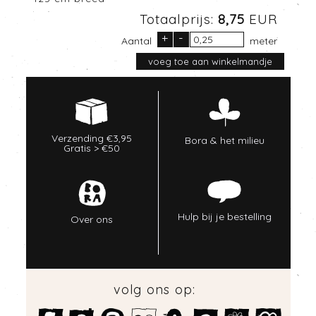
Totaalprijs:
8,75
EUR
+
-
Aantal
meter
Verzending €3,95
Bora & het milieu
Gratis > €50
Hulp bij je bestelling
Over ons
volg ons op: