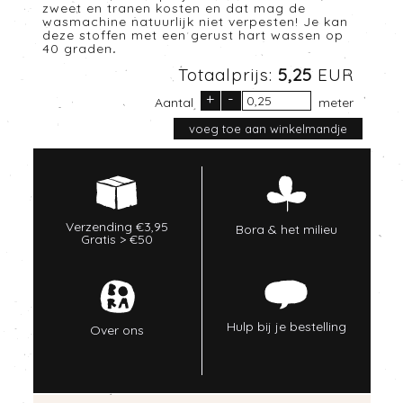
zweet en tranen kosten en dat mag de
wasmachine natuurlijk niet verpesten! Je kan
deze stoffen met een gerust hart wassen op
40 graden.
Totaalprijs:
5,25
EUR
+
-
Aantal
meter
Verzending €3,95
Bora & het milieu
Gratis > €50
Hulp bij je bestelling
Over ons