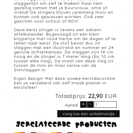
vlaggenlijn om zelf te maken! Naai hem
gezellig samen met je buurvrouw, oma of
vriend! De slingers blijven jarenlang mooi en
kunnen ook gewassen worden. Ook zeer
geschikt voor school of KDV!
Deze kerst slinger is tevens een advent
aftelkalender. Bijgevoegd zit een klein
knijpertje met rood hartje om de dagen af te
tellen naar kerst. De stof bevat dus 24
vlaggen met een illustratie en nummer en 24
geruite achterkantjes. De vlaggen zijn 18 cm
hoog en de slinger is 7 meter lang (bij 10 cm
tussen elke vlag). De maat van deze vlag zit
tussen de mini en maxi versie van de
Sintvlaggen in.
Eigen design! Met deze unieke kerstdecoratie
ben je verzekerd van zelf-maak-plezier in
kerstsfeer!
Totaalprijs:
22,90
EUR
+
-
Aantal
Gerelateerde producten