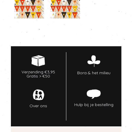
Verzending €3,95
Bora & het milieu
Gratis > €50
Hulp bij je bestelling
Over ons