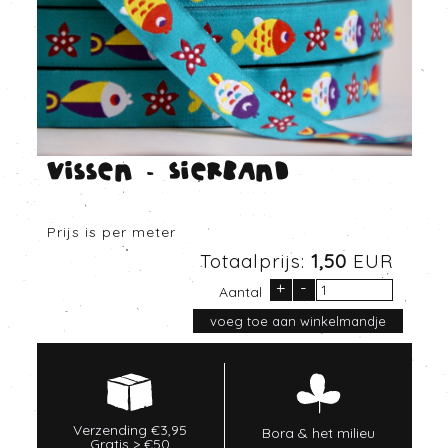
Vissen - Sierband
Prijs is per meter
Totaalprijs:
1,50
EUR
+
-
Aantal
Verzending €3,95
Bora & het milieu
Gratis > €50