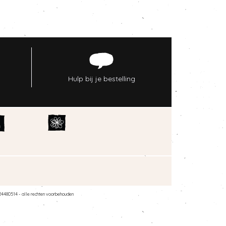
Hulp bij je bestelling
24480514 - alle rechten voorbehouden