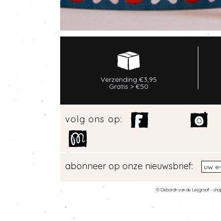
Verzending €3,95
Gratis > €50
volg ons op:
abonneer op onze nieuwsbrief:
© Deborah van de Leijgraaf -
sho