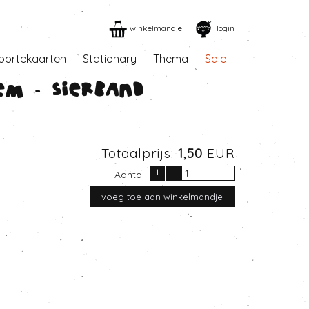
winkelmandje
login
oortekaarten
Stationary
Thema
Sale
em - Sierband
Totaalprijs:
1,50
EUR
+
-
Aantal