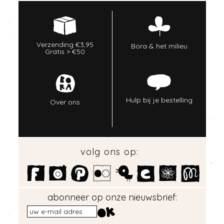
Verzending €3,95
Bora & het milieu
Gratis > €50
Hulp bij je bestelling
Over ons
volg ons op:
abonneer op onze nieuwsbrief: