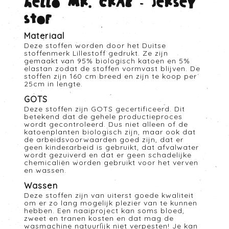
Hello Mr. crab - Jersey
stof
Materiaal
Deze stoffen worden door het Duitse
stoffenmerk Lillestoff gedrukt. Ze zijn
gemaakt van 95% biologisch katoen en 5%
elastan zodat de stoffen vormvast blijven. De
stoffen zijn 160 cm breed en zijn te koop per
25cm in lengte.
GOTS
Deze stoffen zijn GOTS gecertificeerd. Dit
betekend dat de gehele productieproces
wordt gecontroleerd. Dus niet alleen of de
katoenplanten biologisch zijn, maar ook dat
de arbeidsvoorwaarden goed zijn, dat er
geen kinderarbeid is gebruikt, dat afvalwater
wordt gezuiverd en dat er geen schadelijke
chemicaliën worden gebruikt voor het verven
en wassen.
Wassen
Deze stoffen zijn van uiterst goede kwaliteit
om er zo lang mogelijk plezier van te kunnen
hebben. Een naaiproject kan soms bloed,
zweet en tranen kosten en dat mag de
wasmachine natuurlijk niet verpesten! Je kan