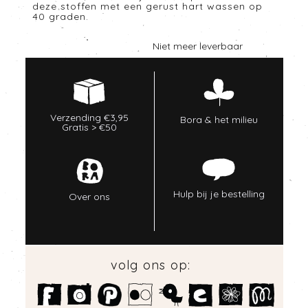
deze stoffen met een gerust hart wassen op
40 graden.
Niet meer leverbaar
Verzending €3,95
Bora & het milieu
Gratis > €50
Hulp bij je bestelling
Over ons
volg ons op: