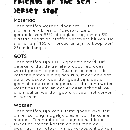
Friends of the sea -
Jersey stof
Materiaal
Deze stoffen worden door het Duitse
stoffenmerk Lillestoff gedrukt. Ze zijn
gemaakt van 95% biologisch katoen en 5%
elastan zodat de stoffen vormvast blijven. De
stoffen zijn 160 cm breed en zijn te koop per
25cm in lengte.
GOTS
Deze stoffen zijn GOTS gecertificeerd. Dit
betekend dat de gehele productieproces
wordt gecontroleerd. Dus niet alleen of de
katoenplanten biologisch zijn, maar ook dat
de arbeidsvoorwaarden goed zijn, dat er
geen kinderarbeid is gebruikt, dat afvalwater
wordt gezuiverd en dat er geen schadelijke
chemicaliën worden gebruikt voor het verven
en wassen.
Wassen
Deze stoffen zijn van uiterst goede kwaliteit
om er zo lang mogelijk plezier van te kunnen
hebben. Een naaiproject kan soms bloed,
zweet en tranen kosten en dat mag de
wasmachine natuurlijk niet verpesten! Je kan