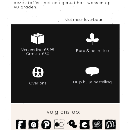
deze stoffen met een gerust hart wassen op
40 graden.
Niet meer leverbaar
Verzending €3,95
Bora & het milieu
Gratis > €50
Hulp bij je bestelling
Over ons
volg ons op: