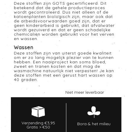
Deze stoffen zijn GOTS gecertificeerd. Dit
betekend dat de gehele productieproces
wordt gecontroleerd. Dus niet alleen of de
katoenplanten biologisch zijn, maar ook dat
de arbeidsvoorwaarden goed zijn, dat er
geen kinderarbeid is gebruikt, dat afvalwater
wordt gezuiverd en dat er geen schadelijke
chemicaliën worden gebruikt voor het verven
en wassen.
Wassen
Deze stoffen zijn van uiterst goede kwaliteit
om er zo lang mogelijk plezier van te kunnen
hebben. Een naaiproject kan soms bloed,
zweet en tranen kosten en dat mag de
wasmachine natuurlijk niet verpesten! Je kan
deze stoffen met een gerust hart wassen op
40 graden.
Niet meer leverbaar
Verzending €3,95
Bora & het milieu
Gratis > €50