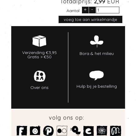
Totaalprijs:
2,99
EUR
+
-
Aantal
Verzending €3,95
Bora & het milieu
Gratis > €50
Hulp bij je bestelling
Over ons
volg ons op: