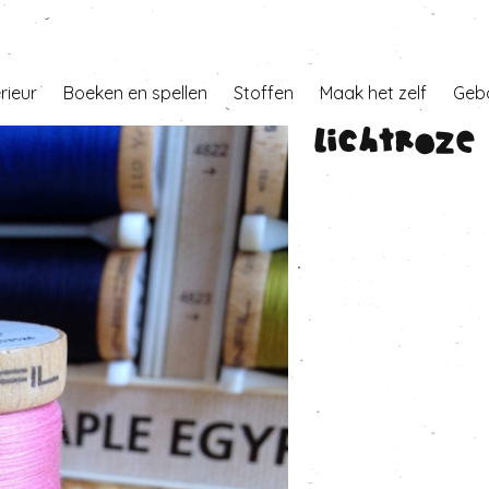
erieur
Boeken en spellen
Stoffen
Maak het zelf
Geb
Lichtroze