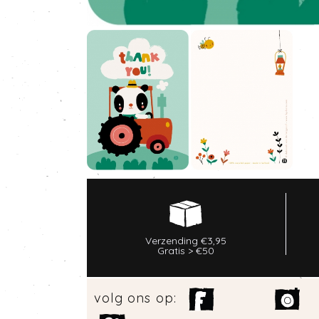
Verzending €3,95
Gratis > €50
volg ons op: