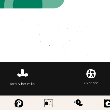
Over ons
Bora & het milieu