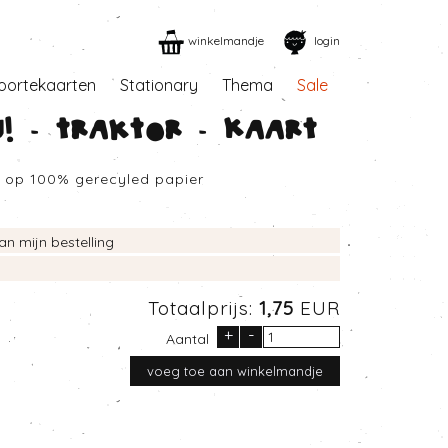
winkelmandje
login
oortekaarten
Stationary
Thema
Sale
! - Traktor - Kaart
d op 100% gerecyled papier
an mijn bestelling
Totaalprijs:
1,75
EUR
+
-
Aantal