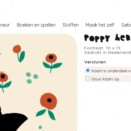
erieur
Boeken en spellen
Stoffen
Maak het zelf
Geb
Poppy hed
Formaat: 10 x 15
Gedrukt in Nederlan
Versturen
Kaart is onderdeel v
Stuur kaart op