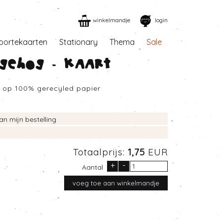
winkelmandje
login
oortekaarten
Stationary
Thema
Sale
gehog - Kaart
d op 100% gerecyled papier
an mijn bestelling
Totaalprijs:
1,75
EUR
+
-
Aantal