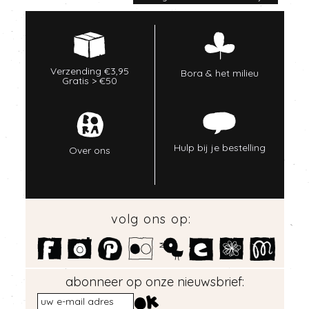
Verzending €3,95
Bora & het milieu
Gratis > €50
Hulp bij je bestelling
Over ons
volg ons op:
abonneer op onze nieuwsbrief: