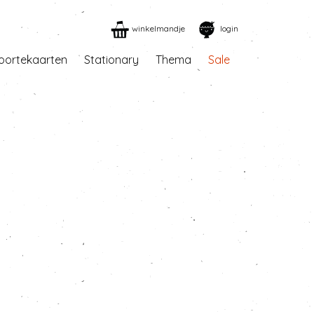
winkelmandje
login
oortekaarten
Stationary
Thema
Sale