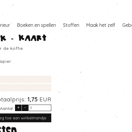
erieur
Boeken en spellen
Stoffen
Maak het zelf
Geb
ak - Kaart
 de koffie.
apier
otaalprijs:
1,75
EUR
+
-
Aantal
cten