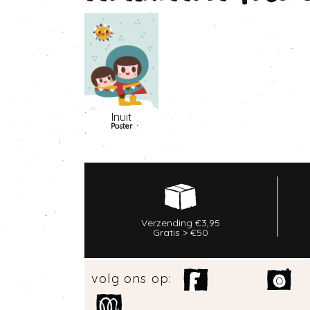
Inuit
Poster
Verzending €3,95
Gratis > €50
volg ons op: