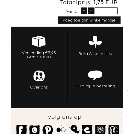
Totaalprijs:
1,75
EUR
+
-
Aantal
Verzending €3,95
Bora & het milieu
Gratis > €50
Hulp bij je bestelling
Over ons
volg ons op: