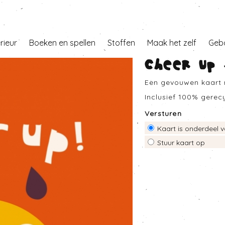
erieur
Boeken en spellen
Stoffen
Maak het zelf
Geb
Cheer up
Een gevouwen kaart m
Inclusief 100% gerec
Versturen
Kaart is onderdeel v
Stuur kaart op