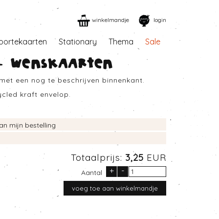
winkelmandje
login
oortekaarten
Stationary
Thema
Sale
 - Wenskaarten
et een nog te beschrijven binnenkant.
ycled kraft envelop.
an mijn bestelling
Totaalprijs:
3,25
EUR
+
-
Aantal