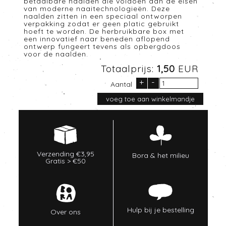
betaalbare naalden die voldoen aan de eisen
van moderne naaitechnologieën. Deze
naalden zitten in een speciaal ontworpen
verpakking zodat er geen platic gebruikt
hoeft te worden. De herbruikbare box met
een innovatief naar beneden aflopend
ontwerp fungeert tevens als opbergdoos
voor de naalden.
Totaalprijs:
1,50
EUR
+
-
Aantal
Verzending €3,95
Bora & het milieu
Gratis > €50
Hulp bij je bestelling
Over ons