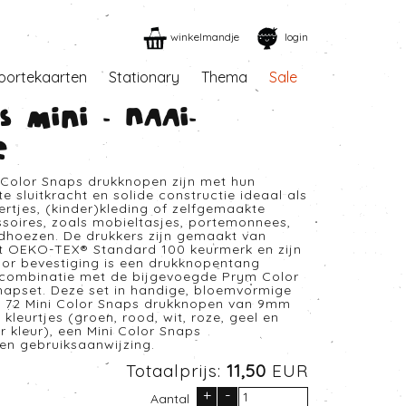
winkelmandje
login
oortekaarten
Stationary
Thema
Sale
s mini - Naai-
e
 Color Snaps drukknopen zijn met hun
chte sluitkracht en solide constructie ideaal als
ertjes, (kinder)kleding of zelfgemaakte
oires, zoals mobieltasjes, portemonnees,
edhoezen. De drukkers zijn gemaakt van
et OEKO-TEX® Standard 100 keurmerk en zijn
or bevestiging is een drukknopentang
n combinatie met de bijgevoegde Prym Color
hapset. Deze set in handige, bloemvormige
t 72 Mini Color Snaps drukknopen van 9mm
 kleurtjes (groen, rood, wit, roze, geel en
r kleur), een Mini Color Snaps
en gebruiksaanwijzing.
Totaalprijs:
11,50
EUR
+
-
Aantal