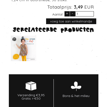
1,24 cm in doorsnede, 30 stuks.
Totaalprijs:
3,49
EUR
+
-
Aantal
Gerelateerde producten
Verzending €3,95
Bora & het milieu
Gratis > €50